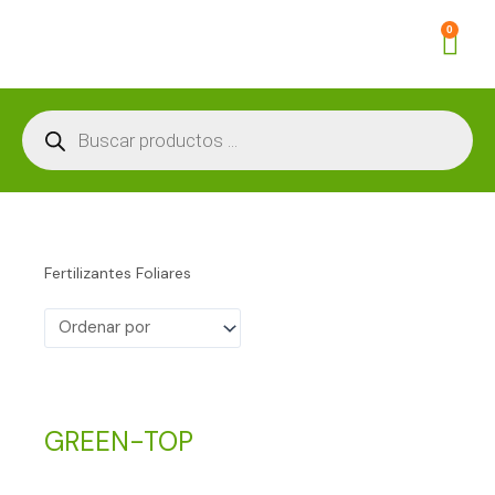
Ir
0
Car
al
contenido
Búsqueda
de
productos
Fertilizantes Foliares
GREEN-TOP