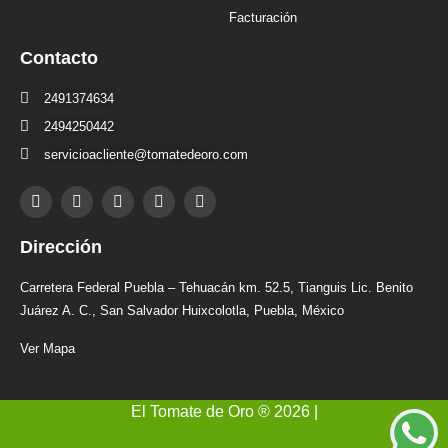
Facturación
Contacto
2491374634
2494250442
servicioacliente@tomatedeoro.com
T
I
F
Y
L
i
n
a
o
i
k
s
c
u
n
t
t
e
t
k
Dirección
o
a
b
u
e
k
g
o
b
d
r
o
e
i
Carretera Federal Puebla – Tehuacán km. 52.5, Tianguis Lic. Benito
a
k
n
Juárez A. C., San Salvador Huixcolotla, Puebla, México
m
-
i
Ver Mapa
n
El Tomate de Oro ® 2026 |