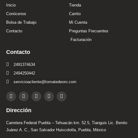
Inicio
Tienda
Conócenos
Carrito
Bolsa de Trabajo
Mi Cuenta
Contacto
Preguntas Frecuentes
Facturación
Contacto
2491374634
2494250442
servicioacliente@tomatedeoro.com
T
I
F
Y
L
i
n
a
o
i
k
s
c
u
n
t
t
e
t
k
Dirección
o
a
b
u
e
k
g
o
b
d
r
o
e
i
Carretera Federal Puebla – Tehuacán km. 52.5, Tianguis Lic. Benito
a
k
n
Juárez A. C., San Salvador Huixcolotla, Puebla, México
m
-
i