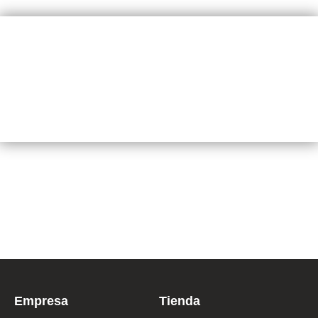
NUESTRA VISIÓN
Mantenernos lideres en el sector agrícola y estar donde esta la
agricultura
Empresa
Tienda