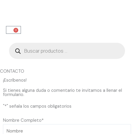
Ir
al
contenido
0
Carrito
Búsqueda
de
productos
CONTACTO
¡Escríbenos!
Si tienes alguna duda o comentario te invitamos a llenar el
formulario.
"
*
" señala los campos obligatorios
Nombre Completo
*