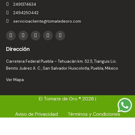
2491374634
2494250442
servicioacliente@tomatedeoro.com
T
I
F
Y
L
i
n
a
o
i
k
s
c
u
n
t
t
e
t
k
Dirección
o
a
b
u
e
k
g
o
b
d
r
o
e
i
Carretera Federal Puebla – Tehuacán km. 52.5, Tianguis Lic.
a
k
n
Benito Juárez A. C., San Salvador Huixcolotla, Puebla, México
m
-
i
Ver Mapa
n
El Tomate de Oro ® 2026 |
Aviso de Privacidad
Términos y Condiciones