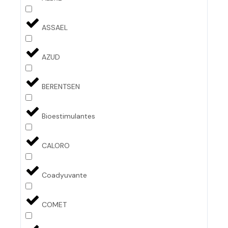
ASSAEL
AZUD
BERENTSEN
Bioestimulantes
CALORO
Coadyuvante
COMET