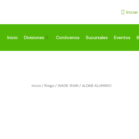
Ir
al
Inicia
contenido
Inicio
Divisiones
Conócenos
Sucursales
Eventos
B
Inicio
/
Riego
/
WADE-RAIN
/ ALDAB ALUMINIO