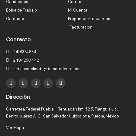
Conócenos
Carrito
Bolsa de Trabajo
Mi Cuenta
Contacto
Preguntas Frecuentes
Facturación
Contacto
2491374634
2494250442
servicioacliente@tomatedeoro.com
T
I
F
Y
L
i
n
a
o
i
k
s
c
u
n
t
t
e
t
k
Dirección
o
a
b
u
e
k
g
o
b
d
r
o
e
i
Carretera Federal Puebla – Tehuacán km. 52.5, Tianguis Lic.
a
k
n
Benito Juárez A. C., San Salvador Huixcolotla, Puebla, México
m
-
i
Ver Mapa
n