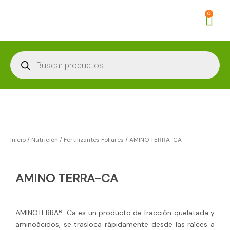
Ir
Car
0
al
contenido
Búsqueda
de
productos
Inicio
/
Nutrición
/
Fertilizantes Foliares
/ AMINO TERRA-CA
AMINO TERRA-CA
AMINOTERRA®-Ca es un producto de fracción quelatada y
aminoácidos, se trasloca rápidamente desde las raíces a