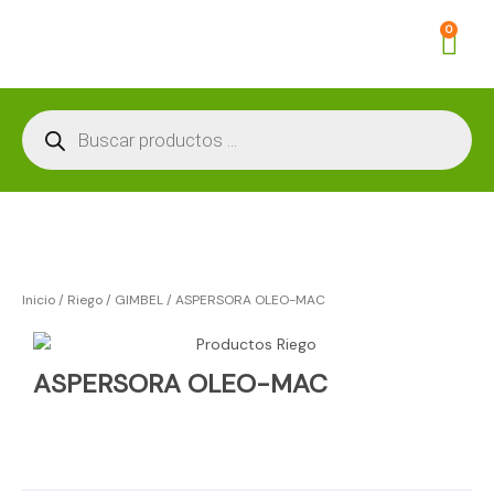
Ir
Car
0
al
contenido
Búsqueda
de
productos
Inicio
/
Riego
/
GIMBEL
/ ASPERSORA OLEO-MAC
ASPERSORA OLEO-MAC