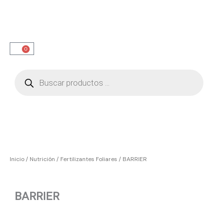
Ir
al
contenido
0
Carrito
Búsqueda
de
productos
Inicio
/
Nutrición
/
Fertilizantes Foliares
/ BARRIER
BARRIER