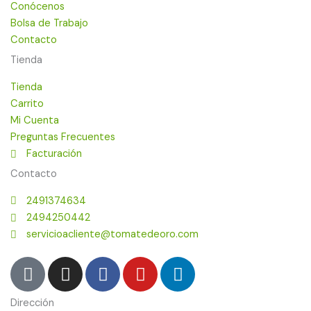
Conócenos
Bolsa de Trabajo
Contacto
Tienda
Tienda
Carrito
Mi Cuenta
Preguntas Frecuentes
Facturación
Contacto
2491374634
2494250442
servicioacliente@tomatedeoro.com
T
I
F
Y
L
i
n
a
o
i
k
s
c
u
n
Dirección