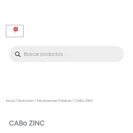
Ir
al
contenido
0
Carrito
Búsqueda
de
productos
Inicio
/
Nutrición
/
Fertilizantes Foliares
/ CABo ZINC
CABo ZINC