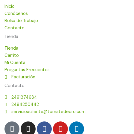
Inicio
Conócenos
Bolsa de Trabajo
Contacto
Tienda
Tienda
Carrito
Mi Cuenta
Preguntas Frecuentes
Facturación
Contacto
2491374634
2494250442
servicioacliente@tomatedeoro.com
T
I
F
Y
L
i
n
a
o
i