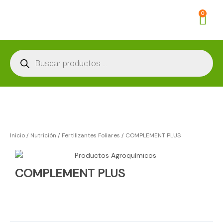
Ir
Car
0
al
contenido
Búsqueda
de
productos
Inicio
/
Nutrición
/
Fertilizantes Foliares
/ COMPLEMENT PLUS
COMPLEMENT PLUS