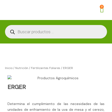
Ir
Car
0
al
contenido
Búsqueda
de
productos
Inicio
/
Nutrición
/
Fertilizantes Foliares
/ ERGER
ERGER
Determina el cumplimiento de las necesidades de las
unidades de enfriamiento de la uva de mesa y el cerezo,