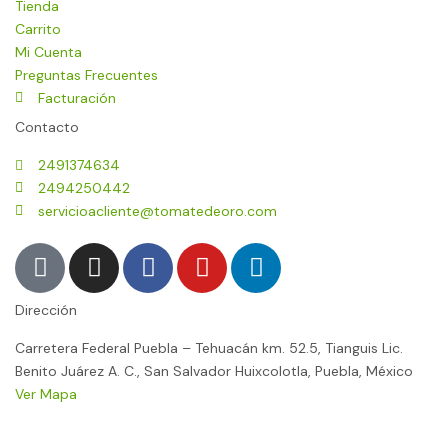
Tienda
Carrito
Mi Cuenta
Preguntas Frecuentes
Facturación
Contacto
2491374634
2494250442
servicioacliente@tomatedeoro.com
T
I
F
Y
L
i
n
a
o
i
k
s
c
u
n
Dirección
t
t
e
t
k
o
a
b
u
e
Carretera Federal Puebla – Tehuacán km. 52.5, Tianguis Lic.
Benito Juárez A. C., San Salvador Huixcolotla, Puebla, México
k
g
o
b
d
Ver Mapa
r
o
e
i
a
k
n
El Tomate de Oro ® 2026 |