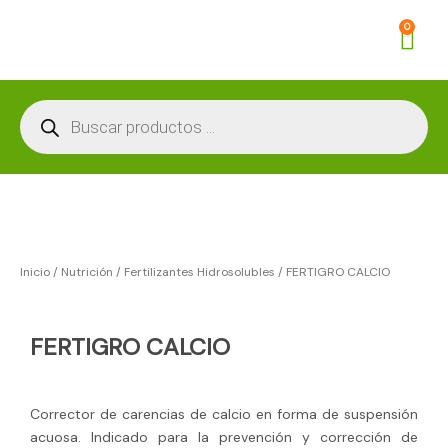
Ir
Car
0
al
contenido
Búsqueda
de
productos
Inicio
/
Nutrición
/
Fertilizantes Hidrosolubles
/ FERTIGRO CALCIO
FERTIGRO CALCIO
Corrector de carencias de calcio en forma de suspensión
acuosa. Indicado para la prevención y corrección de