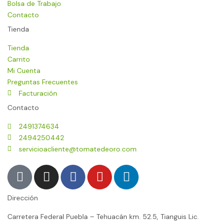
Bolsa de Trabajo
Contacto
Tienda
Tienda
Carrito
Mi Cuenta
Preguntas Frecuentes
Facturación
Contacto
2491374634
2494250442
servicioacliente@tomatedeoro.com
T
I
F
Y
L
i
n
a
o
i
k
s
c
u
n
Dirección
t
t
e
t
k
o
a
b
u
e
Carretera Federal Puebla – Tehuacán km. 52.5, Tianguis Lic.