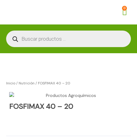
Ir
Car
0
al
contenido
Búsqueda
de
productos
Inicio
/
Nutrición
/ FOSFIMAX 40 – 20
FOSFIMAX 40 – 20