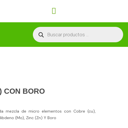
Carrito
Búsqueda
de
productos
%) CON BORO
da mezcla de micro elementos con Cobre (cu),
libdeno (Mo), Zinc (Zn) Y Boro