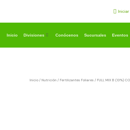
Ir
al
Inicia
contenido
Inicio
Divisiones
Conócenos
Sucursales
Eventos
Inicio
/
Nutrición
/
Fertilizantes Foliares
/ FULL MIX B (13%) 