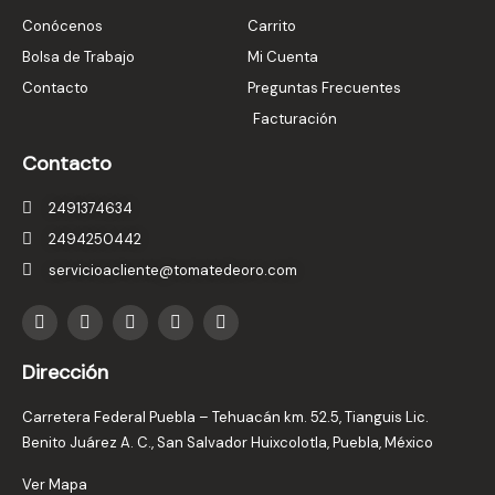
Conócenos
Carrito
Bolsa de Trabajo
Mi Cuenta
Contacto
Preguntas Frecuentes
Facturación
Contacto
2491374634
2494250442
servicioacliente@tomatedeoro.com
T
I
F
Y
L
i
n
a
o
i
k
s
c
u
n
t
t
e
t
k
Dirección
o
a
b
u
e
k
g
o
b
d
r
o
e
i
Carretera Federal Puebla – Tehuacán km. 52.5, Tianguis Lic.
a
k
n
Benito Juárez A. C., San Salvador Huixcolotla, Puebla, México
m
-
i
Ver Mapa
n