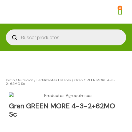
Ir
Car
0
al
contenido
Búsqueda
de
productos
Inicio
/
Nutrición
/
Fertilizantes Foliares
/ Gran GREEN MORE 4-3-
2+62MO Sc
Gran GREEN MORE 4-3-2+62MO
Sc