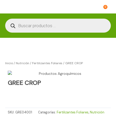
Ir
Car
0
al
contenido
Búsqueda
de
productos
Inicio
/
Nutrición
/
Fertilizantes Foliares
/ GREE CROP
GREE CROP
SKU:
GRE04001
Categorías:
Fertilizantes Foliares
,
Nutrición