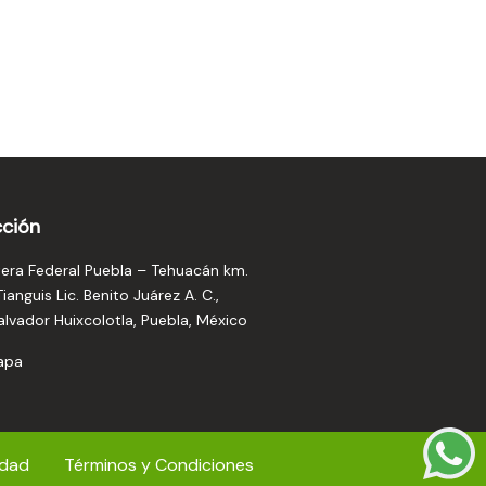
cción
tera Federal Puebla – Tehuacán km.
Tianguis Lic. Benito Juárez A. C.,
lvador Huixcolotla, Puebla, México
apa
cidad
Términos y Condiciones