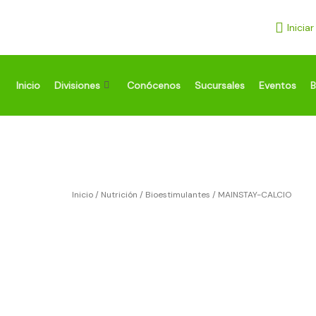
Ir
al
Inicia
contenido
Inicio
Divisiones
Conócenos
Sucursales
Eventos
B
Inicio
/
Nutrición
/
Bioestimulantes
/ MAINSTAY-CALCIO