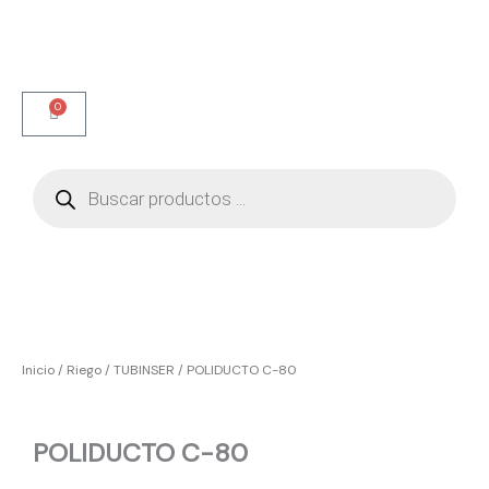
Ir
al
contenido
0
Carrito
Búsqueda
de
productos
Inicio
/
Riego
/
TUBINSER
/ POLIDUCTO C-80
POLIDUCTO C-80