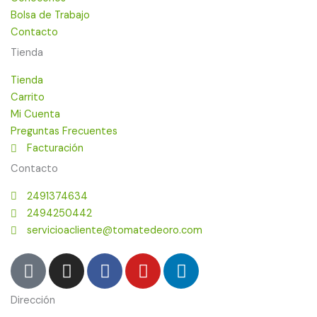
Bolsa de Trabajo
Contacto
Tienda
Tienda
Carrito
Mi Cuenta
Preguntas Frecuentes
Facturación
Contacto
2491374634
2494250442
servicioacliente@tomatedeoro.com
T
I
F
Y
L
i
n
a
o
i
k
s
c
u
n
Dirección
t
t
e
t
k