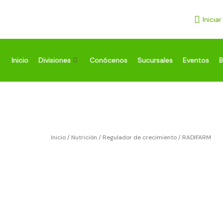
Ir
al
Inicia
contenido
Inicio
Divisiones
Conócenos
Sucursales
Eventos
B
Inicio
/
Nutrición
/
Regulador de crecimiento
/ RADIFARM