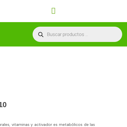
Carrito
Búsqueda
de
productos
10
ales, vitaminas y activador es metabólicos de las