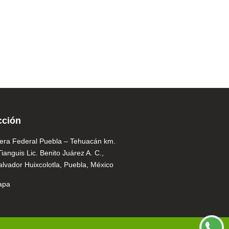
cción
tera Federal Puebla – Tehuacán km.
Tianguis Lic. Benito Juárez A. C.,
lvador Huixcolotla, Puebla, México
apa