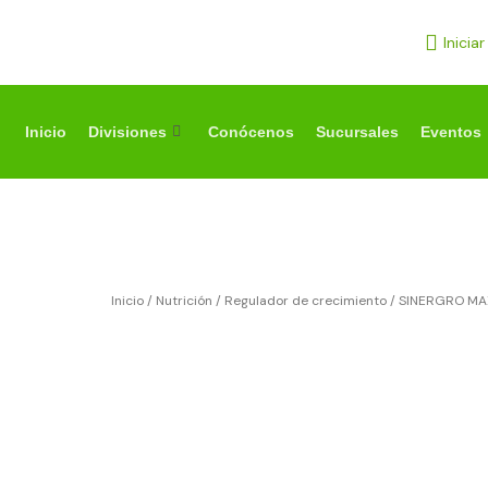
Ir
al
Inicia
contenido
Inicio
Divisiones
Conócenos
Sucursales
Eventos
Inicio
/
Nutrición
/
Regulador de crecimiento
/ SINERGRO MA