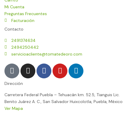
Mi Cuenta
Preguntas Frecuentes
Facturación
Contacto
2491374634
2494250442
servicioacliente@tomatedeoro.com
T
I
F
Y
L
i
n
a
o
i
k
s
c
u
n
Dirección
t
t
e
t
k
o
a
b
u
e
Carretera Federal Puebla – Tehuacán km. 52.5, Tianguis Lic.
Benito Juárez A. C., San Salvador Huixcolotla, Puebla, México
k
g
o
b
d
Ver Mapa
r
o
e
i
a
k
n
El Tomate de Oro ® 2026 |
m
-