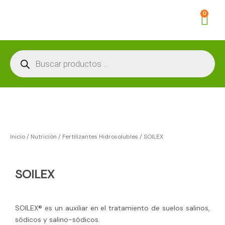
Ir
Car
0
al
contenido
Búsqueda
de
productos
Inicio
/
Nutrición
/
Fertilizantes Hidrosolubles
/ SOILEX
SOILEX
SOILEX® es un auxiliar en el tratamiento de suelos salinos,
sódicos y salino-sódicos.