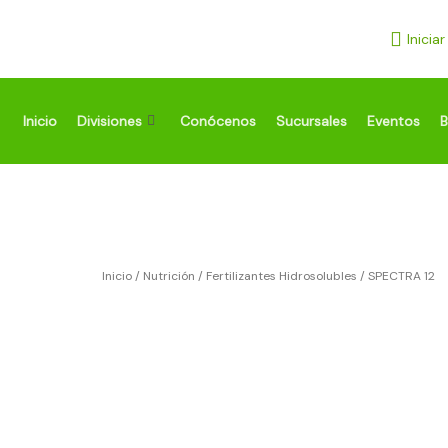
Ir
al
Inicia
contenido
Inicio
Divisiones
Conócenos
Sucursales
Eventos
B
Inicio
/
Nutrición
/
Fertilizantes Hidrosolubles
/ SPECTRA 12