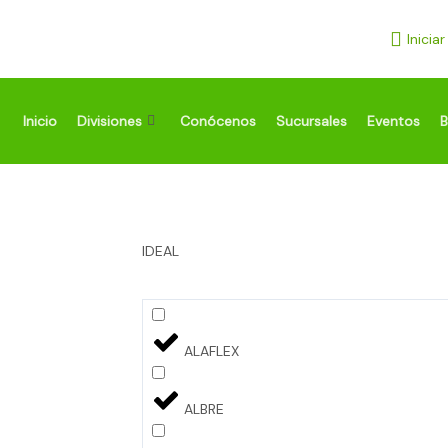
Ir
al
Inicia
contenido
Inicio
Divisiones
Conócenos
Sucursales
Eventos
B
IDEAL
ALAFLEX
ALBRE