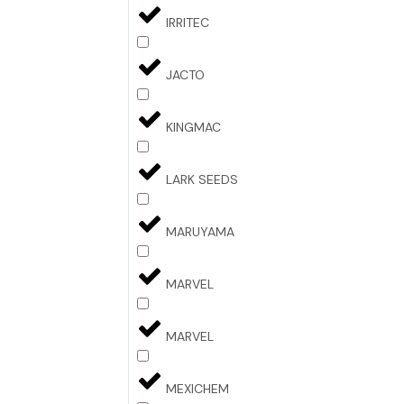
IRRITEC
JACTO
KINGMAC
LARK SEEDS
MARUYAMA
MARVEL
MARVEL
MEXICHEM