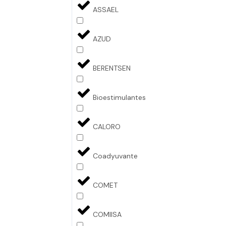
ASSAEL
AZUD
BERENTSEN
Bioestimulantes
CALORO
Coadyuvante
COMET
COMIISA