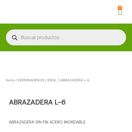
Ir
Car
0
al
contenido
Búsqueda
de
productos
Inicio
/
INVERNADEROS
/
IDEAL
/ ABRAZADERA L-6
ABRAZADERA L-6
ABRAZADERA SIN FIN ACERO INOXIDABLE