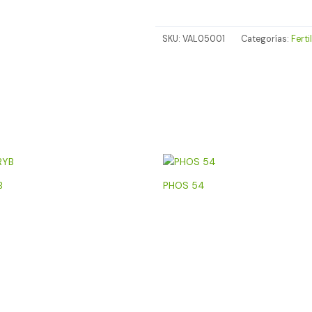
SKU:
VAL05001
Categorías:
Ferti
B
PHOS 54