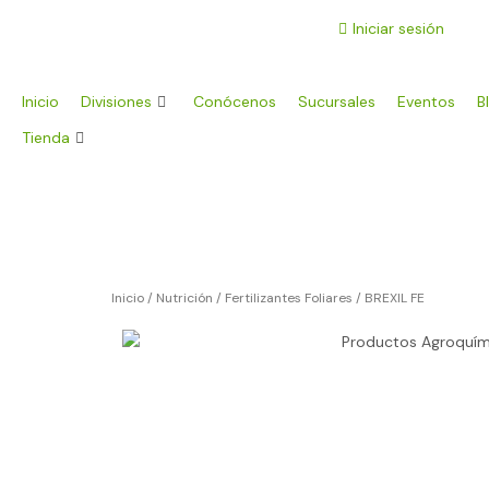
Ir
Iniciar sesión
al
contenido
Inicio
Divisiones
Conócenos
Sucursales
Eventos
B
Tienda
Inicio
/
Nutrición
/
Fertilizantes Foliares
/ BREXIL FE