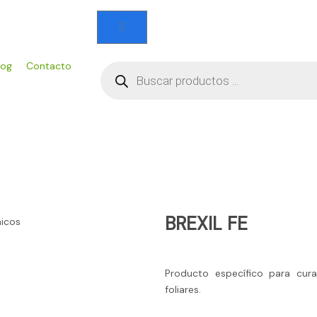
Carrito
Búsqueda
log
Contacto
de
productos
BREXIL FE
Producto específico para curar
foliares.