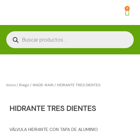
Ir
Car
0
al
contenido
Búsqueda
de
productos
Inicio
/
Riego
/
WADE-RAIN
/ HIDRANTE TRES DIENTES
HIDRANTE TRES DIENTES
VÁLVULA HIDRANTE CON TAPA DE ALUMINIO