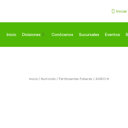
Ir
al
Inicia
contenido
Inicio
Divisiones
Conócenos
Sucursales
Eventos
B
Inicio
/
Nutrición
/
Fertilizantes Foliares
/ AGRO-K