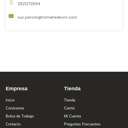
2821272894
suc.perote@tomatedeoro.com
Empresa
Tienda
Inicio
Tienda
Conócenos
Carrito
Bolsa de Trabajo
Mi Cuenta
Contacto
Preguntas Frecuentes