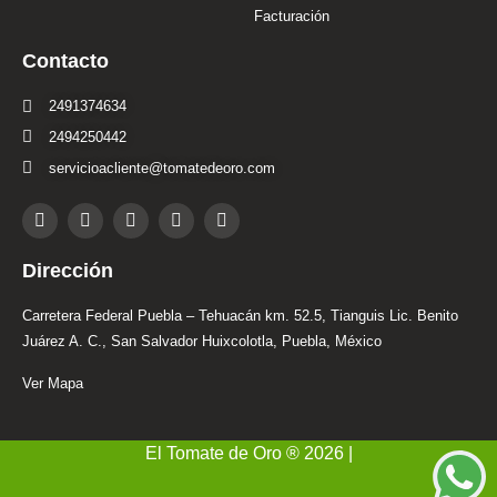
Facturación
Contacto
2491374634
2494250442
servicioacliente@tomatedeoro.com
T
I
F
Y
L
i
n
a
o
i
k
s
c
u
n
t
t
e
t
k
Dirección
o
a
b
u
e
k
g
o
b
d
r
o
e
i
Carretera Federal Puebla – Tehuacán km. 52.5, Tianguis Lic. Benito
a
k
n
Juárez A. C., San Salvador Huixcolotla, Puebla, México
m
-
i
Ver Mapa
n
El Tomate de Oro ® 2026 |